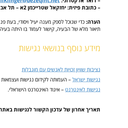
– דואר אלקטרוני:
ilKlinger@bezeqint.net
– כתובת פיזית: יחזקאל שטרייכמן 2א – תל אביב
הערה:
כדי שנוכל לספק מענה יעיל ויסודי, בעת פנ
תיאור מלא של הבעיה, קישור לעמוד בו היתה בעיה
מידע נוסף בנושאי נגישות
נציבות שוויון זכויות לאנשים עם מוגבלות
נגישות ישראל
– העמותה לקידום נגישות ועצמאות 
נגישות לאינטרנט
– איגוד האינטרנט הישראלי.
תאריך
אחרון
של עדכון הקשור לנגישות באתר: 0.1.2024