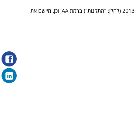
אנו מקפידים ופועלים בהתאם בדרישות תקנות שיוויון זכויות לאנשים עם מוגבלות (התאמות נגישות לשירות), התשע"ג 2013 (להלן: "התקנות") ברמת AA, וכן, מיישם את