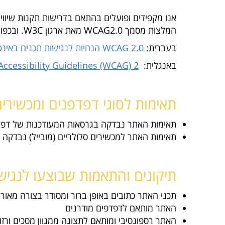
המלצות מסמך WCAG2.0 מאת ארגון W3C. ו
בכפוף
בעברית:
WCAG 2.0 הנחיות לנגישות תכנים באינטרנט
באנגלית:
ccessibility Guidelines (WCAG) 2.
תאימות לסוגי דפדפנים ומכשירים
תאימות האתר נבדקה בגרסאות המעודכנות של דפדפני , Firefox, Microsoft Edge
תאימות האתר למכשירים סלולריים (מובייל) נבדקה במערכות iOS 
תיקונים והתאמות שבוצעו לנגי
תכני האתר כתובים באופן ברור ומסודר בצורה מאור
האתר מותאם לדפדפים מודרנים
האתר רספונסיבי ומותאם לתצוגה ממגוון מסכים ורזול