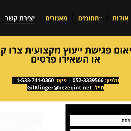
אודות
תחומים
מאמרים
יצירת קשר
אום פגישת ייעוץ מקצועית צרו ק
או השאירו פרטים
טלפון:
052-3339566
|
פקס:
1-533-741-0360
|
מייל:
GilKlinger@bezeqint.net